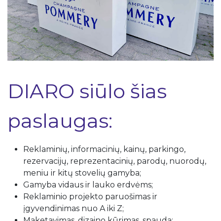
DIARO siūlo šias
paslaugas:
Reklaminių, informacinių, kainų, parkingo,
rezervacijų, reprezentacinių, parodų, nuorodų,
meniu ir kitų stovelių gamyba;
Gamyba vidaus ir lauko erdvėms;
Reklaminio projekto paruošimas ir
įgyvendinimas nuo A iki Z;
Maketavimas, dizaino kūrimas, spauda;