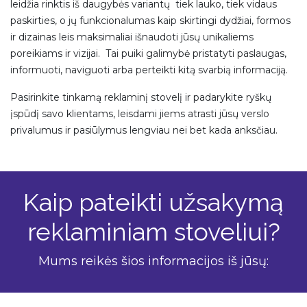
leidžia rinktis iš daugybės variantų
tiek lauko, tiek vidaus
paskirties, o jų funkcionalumas kaip
skirtingi dydžiai, formos
ir dizainas leis maksimaliai išnaudoti jūsų unikaliems
poreikiams ir vizijai.
Tai puiki galimybė pristatyti paslaugas,
informuoti, naviguoti arba perteikti kitą svarbią informaciją.
Pasirinkite tinkamą reklaminį stovelį ir padarykite ryškų
įspūdį savo klientams, leisdami jiems atrasti jūsų verslo
privalumus ir pasiūlymus lengviau nei bet kada anksčiau.
Kaip pateikti užsakymą
reklaminiam stoveliui?
Mums reikės šios informacijos iš jūsų: