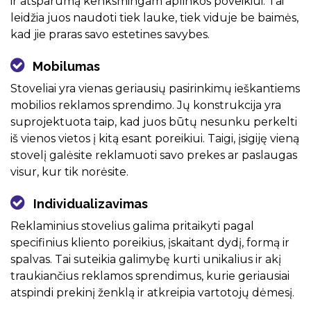
ir atsparumą kenksmingam aplinkos poveikiui. Tai
leidžia juos naudoti tiek lauke, tiek viduje be baimės,
kad jie praras savo estetines savybes.
Mobilumas
Stoveliai yra vienas geriausių pasirinkimų ieškantiems
mobilios reklamos sprendimo. Jų konstrukcija yra
suprojektuota taip, kad juos būtų nesunku perkelti
iš vienos vietos į kitą esant poreikiui. Taigi, įsigiję vieną
stovelį galėsite reklamuoti savo prekes ar paslaugas
visur, kur tik norėsite.
Individualizavimas
Reklaminius stovelius galima pritaikyti pagal
specifinius kliento poreikius, įskaitant dydį, formą ir
spalvas. Tai suteikia galimybę kurti unikalius ir akį
traukiančius reklamos sprendimus, kurie geriausiai
atspindi prekinį ženklą ir atkreipia vartotojų dėmesį.