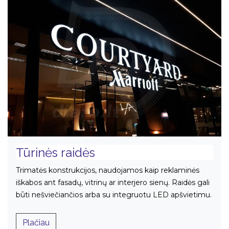
Tūrinės raidės
Trimatės konstrukcijos, naudojamos kaip reklaminės
iškabos ant fasadų, vitrinų ar interjero sienų. Raidės gali
būti nešviečiančios arba su integruotu LED apšvietimu.​
Plači​au