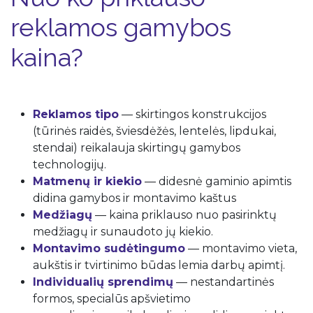
reklamos gamybos
kaina?​
Reklamos tipo
— skirtingos konstrukcijos
(tūrinės raidės, šviesdėžės, lentelės, lipdukai,
stendai) reikalauja skirtingų gamybos
technologijų.
Matmenų ir kiekio
— didesnė gaminio apimtis
didina gamybos ir montavimo kaštus
Medžiagų
— kaina priklauso nuo pasirinktų
medžiagų ir sunaudoto jų kiekio.
Montavimo sudėtingumo
— montavimo vieta,
aukštis ir tvirtinimo būdas lemia darbų apimtį.
Individualių sprendimų
— nestandartinės
formos, specialūs apšvietimo