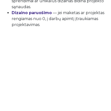
sprendimai ar unikalus dizainas didina projekto
sąnaudas.
Dizaino paruošimo
— jei maketas ar projektas
rengiamas nuo 0, į darbų apimtį įtraukiamas
projektavimas.