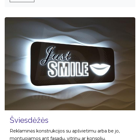
Šviesdėžės
Reklaminės konstrukcijos su apšvietimu arba be jo,
montuojamos ant fasadų, vitrinų ar konsolių.