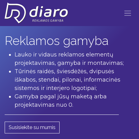
Skip to Content
Reklamos gamyba
Lauko ir vidaus reklamos elementų
projektavimas, gamyba ir montavimas;
Tūrinės raidės, šviesdėžės, dvipusės
iškabos, stendai, pilonai, informacinės
sistemos ir interjero logotipai;
Gamyba pagal jūsų maketą arba
projektavimas nuo 0.
______________________________________________
Susisiekite su mum​​​​​​is