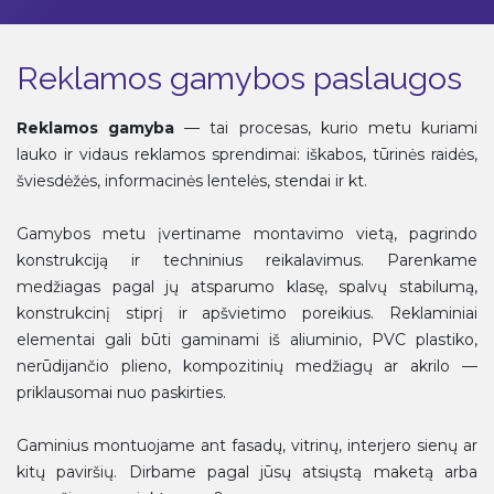
Reklamos gamybos paslaugos
Reklamos gamyba
— tai procesas, kurio metu kuriami
lauko ir vidaus reklamos sprendimai: iškabos, tūrinės raidės,
šviesdėžės, informacinės lentelės, stendai ir kt.
Gamybos metu įvertiname montavimo vietą, pagrindo
konstrukciją ir techninius reikalavimus. Parenkame
medžiagas pagal jų atsparumo klasę, spalvų stabilumą,
konstrukcinį stiprį ir apšvietimo poreikius. Reklaminiai
elementai gali būti gaminami iš aliuminio, PVC plastiko,
nerūdijančio plieno, kompozitinių medžiagų ar akrilo —
priklausomai nuo paskirties.
Gaminius montuojame ant fasadų, vitrinų, interjero sienų ar
kitų paviršių. Dirbame pagal jūsų atsiųstą maketą arba