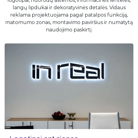
logotipai, nuorodų sistemos, informacinės lentelės,
langų lipdukai ir dekoratyvinės detalės. Vidaus
reklama projektuojama pagal patalpos funkciją,
matomumo zonas, montavimo paviršius ir numatytą
naudojimo paskirtį.