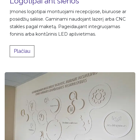
Logotipai ant sienos
Įmonės logotipai montuojami recepcijose, biuruose ar
posėdžių salėse. Gaminami naudojant lazerį arba CNC
stakles pagal maketą. Pageidaujant integruojamas
foninis arba kontūrinis LED apšvietimas.​
​Plačiau